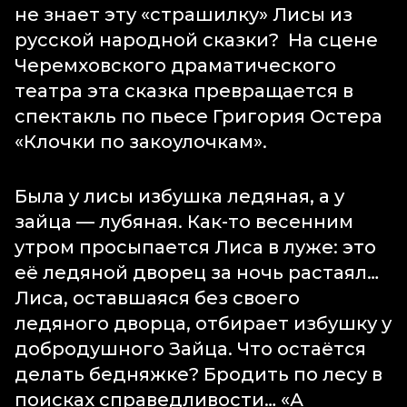
не знает эту «страшилку» Лисы из
русской народной сказки? На сцене
Черемховского драматического
театра эта сказка превращается в
спектакль по пьесе Григория Остера
«Клочки по закоулочкам».
Была у лисы избушка ледяная, а у
зайца — лубяная. Как-то весенним
утром просыпается Лиса в луже: это
её ледяной дворец за ночь растаял…
Лиса, оставшаяся без своего
ледяного дворца, отбирает избушку у
добродушного Зайца. Что остаётся
делать бедняжке? Бродить по лесу в
поисках справедливости… «А