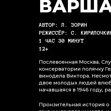
ВАРША
АВТОР: Л. ЗОРИН
РЕЖИССЁР: С. КИРИЛОЧКИ
1 ЧАС 30 МИНУТ
12+
Послевоенная Москва. Слу
консерватории полячку Г
винодела Виктора. Несмот
двое молодых людей влюбл
начавшаяся в 1946 году, р
Пронзительная история о 